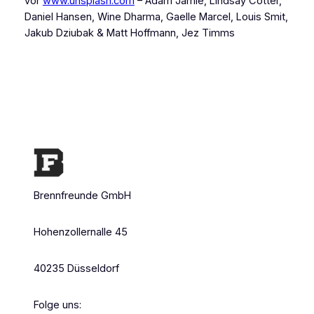
vor
www.unsplash.com
– Adam Jamie, Lindsay Cotter,
Daniel Hansen, Wine Dharma, Gaelle Marcel, Louis Smit,
Jakub Dziubak & Matt Hoffmann, Jez Timms
Brennfreunde GmbH
Hohenzollernalle 45
40235 Düsseldorf
Folge uns: