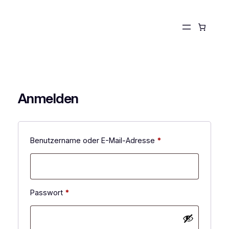
Zum
Inhalt
springen
Anmelden
Erforderlich
Benutzername oder E-Mail-Adresse
*
Erforderlich
Passwort
*