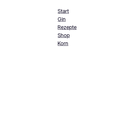
Start
Gin
Rezepte
Shop
Korn