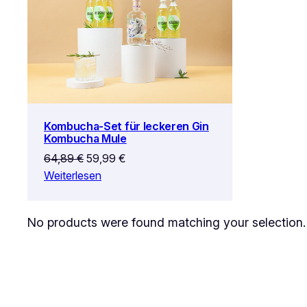
ANGEBOT
Kombucha-Set für leckeren Gin
Kombucha Mule
Ursprünglicher
Aktueller
64,89
€
59,99
€
Preis
Preis
Weiterlesen
war:
ist:
64,89 €
59,99 €.
No products were found matching your selection.